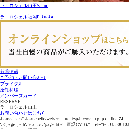
ラ・ロシェル山王
Sanno
ラ・ロシェル福岡
Fukuoka
新着情報
ご予約・お問い合わせ
ブライダル
婚礼料理
メンバーズカード
RESERVE
ラ・ロシェル山王
お問い合わせはこちら
/home/users/1/la-rochelle/web/restaurant/sp/inc/menu.php on line
74
', {'page_path': '/callcv', 'page_title': '電話CV'});" href="tel:0335001