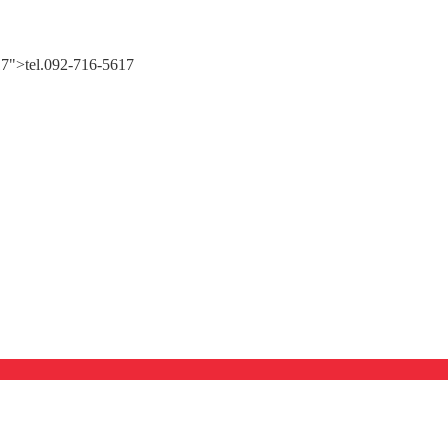
617">tel.092-716-5617