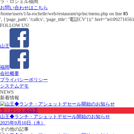
ラ・ロシェル福岡
お問い合わせはこちら
/home/users/1/la-rochelle/web/restaurant/sp/inc/menu.php on line
85
', {'page_path': '/callcv', 'page_title': '電話CV'});" href="tel:0927165
FOLLOW US!
山王
福岡
会社概要
プライバシーポリシー
システムデモ
NEWS
新着情報
ラ・ロシェル山王
山王◆ランチ・アシェットデセール開始のお知らせ
2025年9月10日（水）
その他の記事